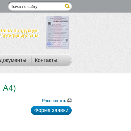
документы
Контакты
 А4)
Распечатать
Форма заявки