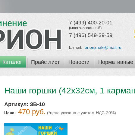
7 (499) 400-20-01
(многоканальный)
7 (496) 549-39-59
E-mail:
orionznaki@mail.ru
Каталог
Прайс лист
Новости
Нормативные 
Наши горшки (42x32см, 1 карман
Артикул:
ЗВ-10
470 руб.
Цена:
(*цена указана с учетом НДС-20%)