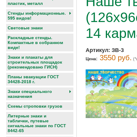
Наше тв
пластик, металл
(126х96
Стенды информационные.
595 видов!
Световые знаки
14 карм
Раскладные стенды.
Компактные в собранном
виде!
Артикул:
ЗВ-3
3550 руб.
Знаки и плакаты для
Цена:
(*
строительных площадок
(рекомендовано ГИСН)
Планы эвакуации ГОСТ
34428-2018 г.
Знаки специального
назначения
Схемы строповки грузов
Литерные знаки и
таблички, путевые
сигнальные знаки по ГОСТ
8442-65