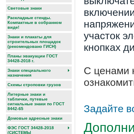
выключате
Световые знаки
включении
Раскладные стенды.
напряжен
Компактные в собранном
виде!
участок эл
Знаки и плакаты для
строительных площадок
кнопках д
(рекомендовано ГИСН)
Планы эвакуации ГОСТ
34428-2018 г.
С ценами 
Знаки специального
назначения
ознакомит
Схемы строповки грузов
Литерные знаки и
таблички, путевые
сигнальные знаки по ГОСТ
Задайте в
8442-65
Домовые адресные знаки
Дополни
ФЭС ГОСТ 34428-2018
(СИСТЕМЫ