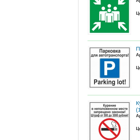
А
Ц
П
А
Ц
К
(
А
Ц