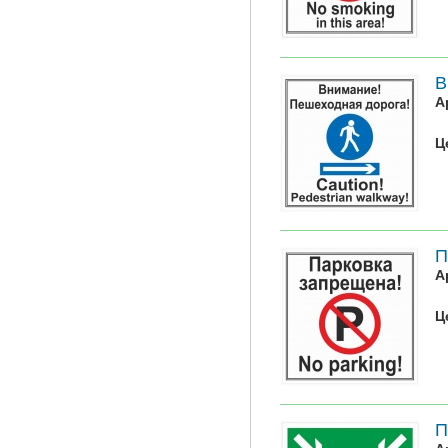
В
А
Ц
П
А
Ц
П