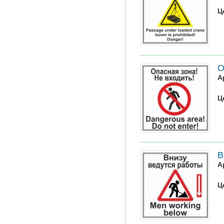
Ц
О
А
Ц
В
А
Ц