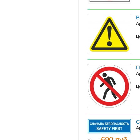
В
А
Ц
П
А
Ц
С
А
690 руб.