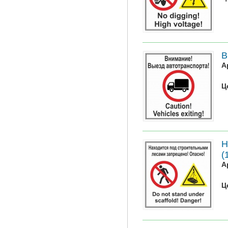
В
А
Ц
Н
(
А
Ц