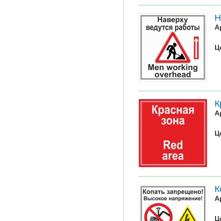
Н
А
Ц
К
А
Ц
К
А
Ц