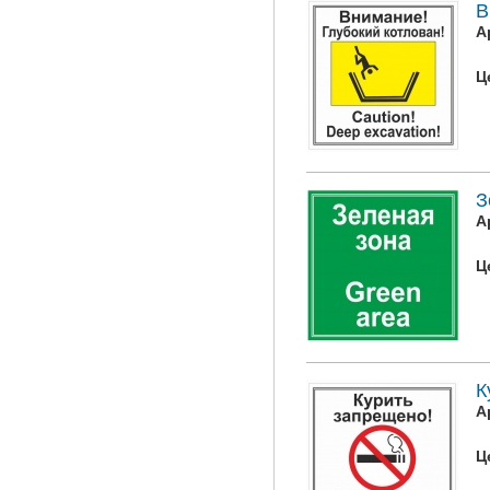
В
А
Ц
З
А
Ц
К
А
Ц