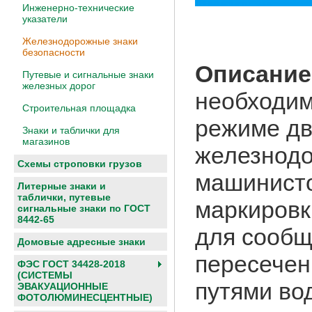
Инженерно-технические
указатели
Железнодорожные знаки
безопасности
Описание
Путевые и сигнальные знаки
железных дорог
необходи
Строительная площадка
режиме дв
Знаки и таблички для
магазинов
железнодо
Схемы строповки грузов
машинисто
Литерные знаки и
таблички, путевые
маркировк
сигнальные знаки по ГОСТ
8442-65
для сообщ
Домовые адресные знаки
пересечен
ФЭС ГОСТ 34428-2018
(СИСТЕМЫ
путями во
ЭВАКУАЦИОННЫЕ
ФОТОЛЮМИНЕСЦЕНТНЫЕ)