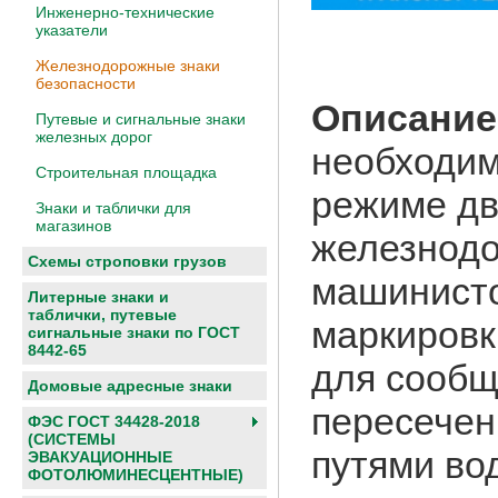
Инженерно-технические
указатели
Железнодорожные знаки
безопасности
Описание
Путевые и сигнальные знаки
железных дорог
необходи
Строительная площадка
режиме дв
Знаки и таблички для
магазинов
железнодо
Схемы строповки грузов
машинисто
Литерные знаки и
таблички, путевые
маркировк
сигнальные знаки по ГОСТ
8442-65
для сообщ
Домовые адресные знаки
пересечен
ФЭС ГОСТ 34428-2018
(СИСТЕМЫ
путями во
ЭВАКУАЦИОННЫЕ
ФОТОЛЮМИНЕСЦЕНТНЫЕ)