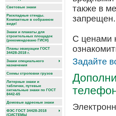
также в м
Световые знаки
Раскладные стенды.
запрещен.
Компактные в собранном
виде!
Знаки и плакаты для
С ценами 
строительных площадок
(рекомендовано ГИСН)
ознакомит
Планы эвакуации ГОСТ
34428-2018 г.
Задайте в
Знаки специального
назначения
Схемы строповки грузов
Дополни
Литерные знаки и
таблички, путевые
телефон
сигнальные знаки по ГОСТ
8442-65
Домовые адресные знаки
Электронн
ФЭС ГОСТ 34428-2018
(СИСТЕМЫ