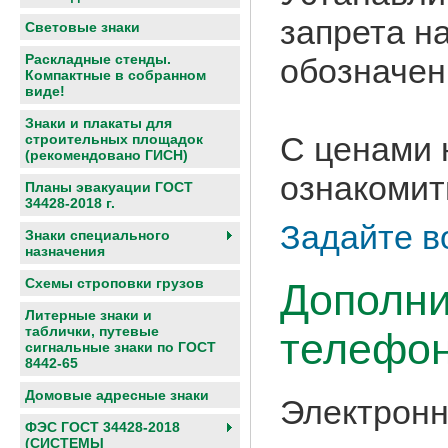
запрета н
Световые знаки
Раскладные стенды.
обозначен
Компактные в собранном
виде!
Знаки и плакаты для
С ценами 
строительных площадок
(рекомендовано ГИСН)
ознакомит
Планы эвакуации ГОСТ
34428-2018 г.
Задайте в
Знаки специального
назначения
Схемы строповки грузов
Дополни
Литерные знаки и
таблички, путевые
телефон
сигнальные знаки по ГОСТ
8442-65
Домовые адресные знаки
Электронн
ФЭС ГОСТ 34428-2018
(СИСТЕМЫ