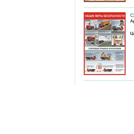
С
А
Ц