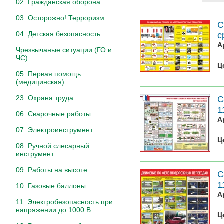
02. Гражданская оборона
03. Осторожно! Терроризм
С
04. Детская безопасность
с
А
Чрезвычаные ситуации (ГО и
ЧС)
Ц
05. Первая помощь
(медицинская)
23. Охрана труда
С
1
06. Сварочные работы
А
07. Электроинструмент
Ц
08. Ручной слесарный
инструмент
09. Работы на высоте
С
1
10. Газовые баллоны
А
11. Электробезопасность при
напряжении до 1000 В
Ц