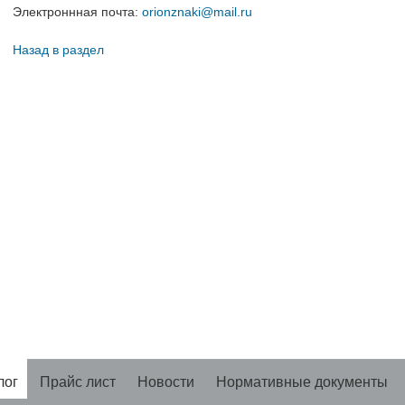
Электроннная почта:
orionznaki@mail.ru
Назад в раздел
лог
Прайс лист
Новости
Нормативные документы