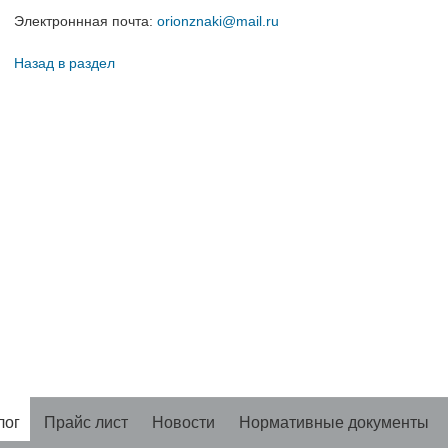
Электроннная почта:
orionznaki@mail.ru
Назад в раздел
лог
Прайс лист
Новости
Нормативные документы