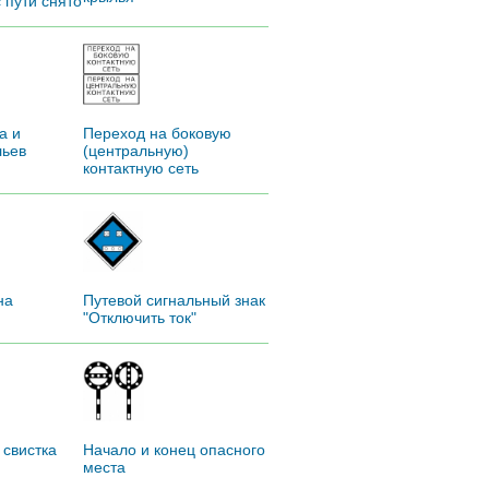
 пути снято
а и
Переход на боковую
льев
(центральную)
контактную сеть
на
Путевой сигнальный знак
"Отключить ток"
 свистка
Начало и конец опасного
места