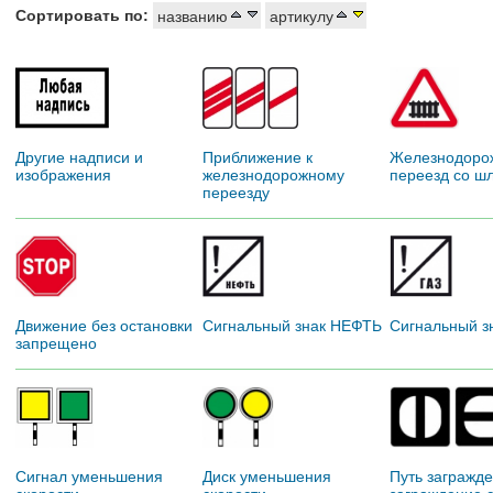
Сортировать по:
названию
артикулу
Другие надписи и
Приближение к
Железнодоро
изображения
железнодорожному
переезд со ш
переезду
Движение без остановки
Сигнальный знак НЕФТЬ
Сигнальный з
запрещено
Сигнал уменьшения
Диск уменьшения
Путь загражде