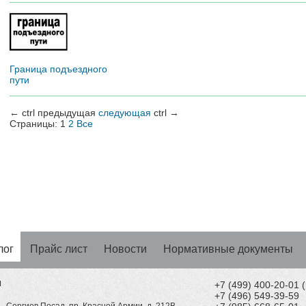
Граница подъездного
пути
←
ctrl
предыдущая
следующая
ctrl
→
Страницы:
1
2
Все
лог
Прайс лист
Новости
Нормативные документы
Н
+7 (499) 400-20-01
+7 (496) 549-39-59
, Сергиев Посад, пр. Красной Армии, д. 212В.