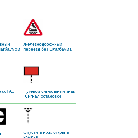
жный
Железнодорожный
лагбаумом
переезд без шлагбаума
нак ГАЗ
Путевой сигнальный знак
"Сигнал остановки"
Опустить нож, открыть
н,
крылья