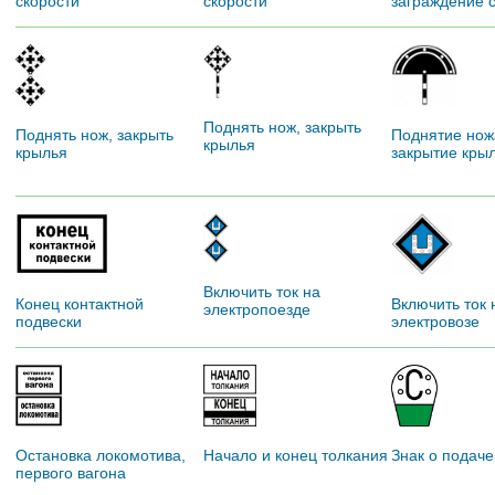
скорости
скорости
заграждение с
Поднять нож, закрыть
Поднять нож, закрыть
Поднятие нож
крылья
крылья
закрытие кры
Включить ток на
Конец контактной
Включить ток 
электропоезде
подвески
электровозе
Остановка локомотива,
Начало и конец толкания
Знак о подаче
первого вагона