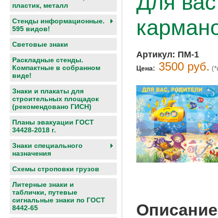
Для вас
пластик, металл
кармано
Стенды информационные.
595 видов!
Световые знаки
Артикул:
ПМ-1
Раскладные стенды.
3500 руб.
Компактные в собранном
Цена:
(*
виде!
Знаки и плакаты для
строительных площадок
(рекомендовано ГИСН)
Планы эвакуации ГОСТ
34428-2018 г.
Знаки специального
назначения
Схемы строповки грузов
Литерные знаки и
таблички, путевые
сигнальные знаки по ГОСТ
Описание
8442-65