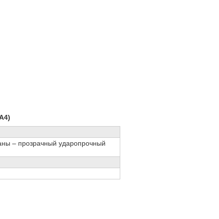
 А
4
)
маны – прозрачный ударопрочный