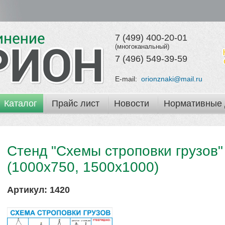
7 (499) 400-20-01
(многоканальный)
7 (496) 549-39-59
E-mail:
orionznaki@mail.ru
Каталог
Прайс лист
Новости
Нормативные 
Стенд "Схемы строповки грузов"
(1000х750, 1500х1000)
Артикул:
1420