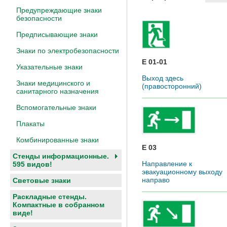
Предупреждающие знаки
безопасности
Предписывающие знаки
Знаки по электробезопасности
E 01-01
Указательные знаки
Выход здесь
Знаки медицинского и
(правосторонний)
санитарного назначения
Вспомогательные знаки
Плакаты
Комбинированные знаки
E 03
Стенды информационные.
Направление к
595 видов!
эвакуационному выходу
направо
Световые знаки
Раскладные стенды.
Компактные в собранном
виде!