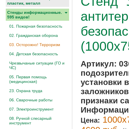
Стенд "
пластик, металл
антитер
Стенды информационные.
595 видов!
01. Пожарная безопасность
безопас
02. Гражданская оборона
(1000х7
03. Осторожно! Терроризм
04. Детская безопасность
Артикул:
03
Чрезвычаные ситуации (ГО и
ЧС)
подозрител
05. Первая помощь
установки 
(медицинская)
заложников,
23. Охрана труда
признаки с
06. Сварочные работы
Информация
07. Электроинструмент
1000х7
08. Ручной слесарный
Цена:
инструмент