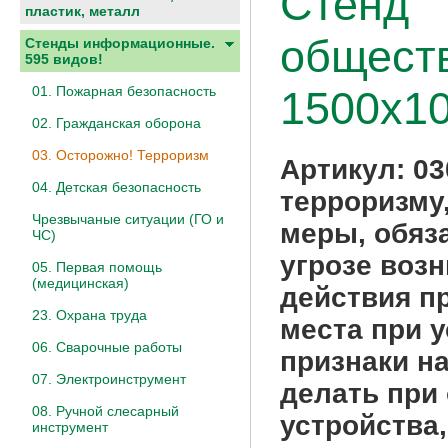
Стенд "
пластик, металл
обществ
Стенды информационные.
595 видов!
01. Пожарная безопасность
1500х10
02. Гражданская оборона
03. Осторожно! Терроризм
Артикул:
03
04. Детская безопасность
терроризму
Чрезвычаные ситуации (ГО и
меры, обяз
ЧС)
угрозе возн
05. Первая помощь
(медицинская)
действия п
23. Охрана труда
места при 
06. Сварочные работы
признаки н
07. Электроинструмент
делать при
08. Ручной слесарный
устройства,
инструмент