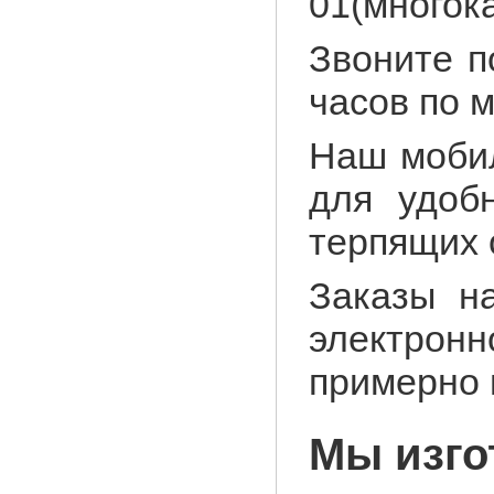
01(много
Звоните п
часов по 
Наш моби
для удоб
терпящих о
Заказы н
электрон
примерно 
Мы изго