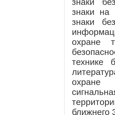
знаки бе
знаки на 
знаки бе
информа
охране 
безопасн
технике 
литерату
охране 
сигнальн
территор
ближнего 