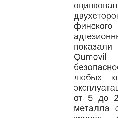
оцинков
двухстор
финског
адгезион
показали
Qumovil
безопасн
любых кл
эксплуата
от 5 до 2
металла 