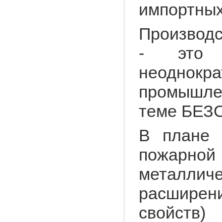
импортных
Производ
- это 
неоднок
промышле
теме БЕЗ
В плане 
пожарной
металличе
расшире
свойст