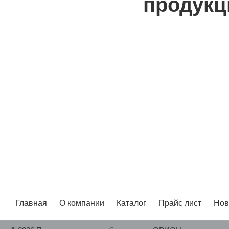
продукц
знаки по
пиктограм
безопасн
безопасно
Главная
О компании
Каталог
Прайс лист
Нов