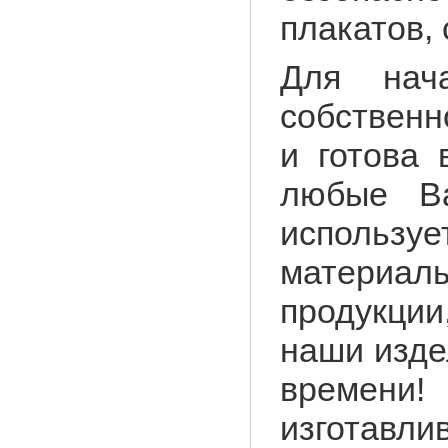
плакатов, 
Для нач
собственн
и готова 
любые В
использу
материа
продукции
наши изде
време
изготавл