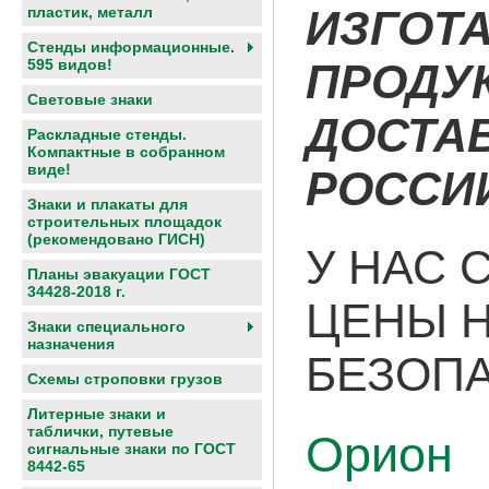
ИЗГОТ
пластик, металл
Стенды информационные.
595 видов!
ПРОДУ
Световые знаки
ДОСТА
Раскладные стенды.
Компактные в собранном
виде!
РОССИИ
Знаки и плакаты для
строительных площадок
(рекомендовано ГИСН)
У НАС
Планы эвакуации ГОСТ
34428-2018 г.
ЦЕНЫ Н
Знаки специального
назначения
БЕЗОП
Схемы строповки грузов
Литерные знаки и
таблички, путевые
Орион
сигнальные знаки по ГОСТ
8442-65