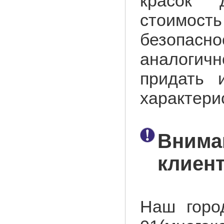
красок 
стоимос
безопа
аналогич
придать 
характери
Внима
клиент
Наш город