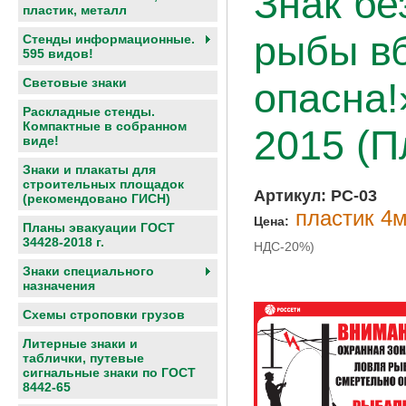
Знак бе
пластик, металл
рыбы в
Стенды информационные.
595 видов!
Световые знаки
опасна!
Раскладные стенды.
Компактные в собранном
2015 (П
виде!
Знаки и плакаты для
строительных площадок
Артикул:
РС-03
(рекомендовано ГИСН)
пластик 4м
Цена:
Планы эвакуации ГОСТ
34428-2018 г.
НДС-20%)
Знаки специального
назначения
Схемы строповки грузов
Литерные знаки и
таблички, путевые
сигнальные знаки по ГОСТ
8442-65