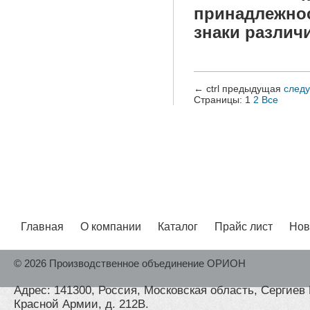
принадлежно
знаки различ
←
ctrl
предыдущая
след
Страницы:
1
2
Все
Главная
О компании
Каталог
Прайс лист
Нов
© 2026 Производственное объединение ОРИОН
Адрес: 141300, Россия, Московская область, Сергиев 
Красной Армии, д. 212В.