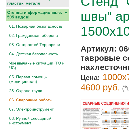
Стенд "
пластик, металл
швы" ар
Стенды информационные.
595 видов!
01. Пожарная безопасность
1500х10
02. Гражданская оборона
03. Осторожно! Терроризм
Артикул:
06
04. Детская безопасность
тавровые с
Чрезвычаные ситуации (ГО и
нахлесточн
ЧС)
1000х7
Цена:
05. Первая помощь
(медицинская)
4600 руб.
(*
23. Охрана труда
06. Сварочные работы
07. Электроинструмент
08. Ручной слесарный
инструмент